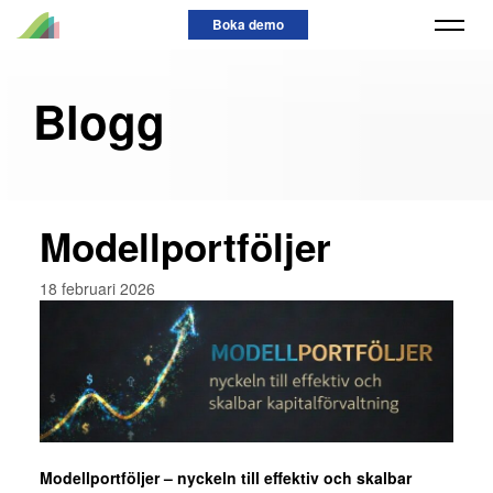
Skip
Boka demo
to
content
Blogg
Modellportföljer
18 februari 2026
Modellportföljer – nyckeln till effektiv och skalbar